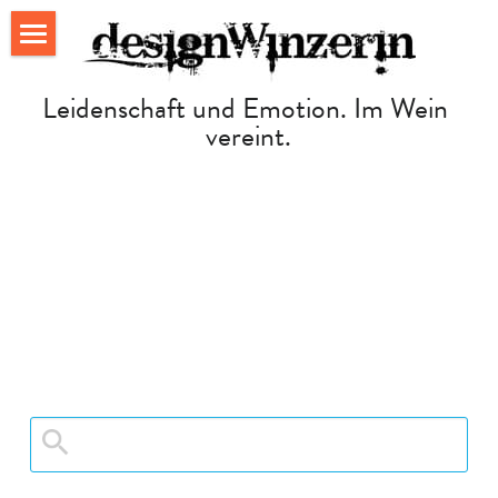
Home
Leidenschaft und Emotion. Im Wein 
vereint.
Die Weinschaukel
Gallery
Meine Weine
Meine Weingärten
Kontakt
Suche